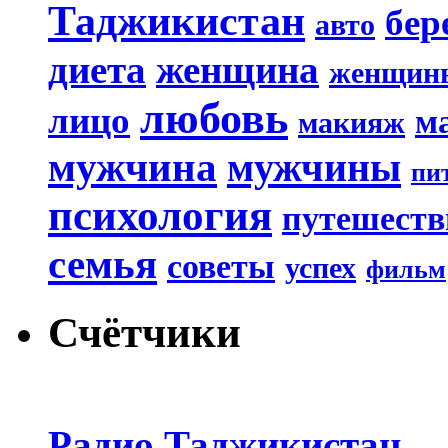
Таджикистан
бер
авто
диета
женщина
женщин
любовь
лицо
м
макияж
мужчина
мужчины
пи
психология
путешеств
семья
советы
успех
фильм
Счётчики
Радио Таджикистан