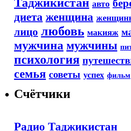
Таджикистан
бер
авто
диета
женщина
женщин
любовь
лицо
м
макияж
мужчина
мужчины
пи
психология
путешеств
семья
советы
успех
фильм
Счётчики
Радио Таджикистан