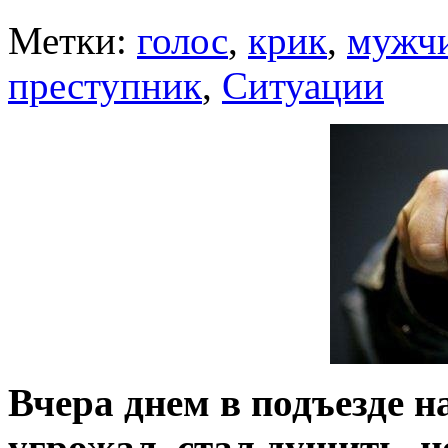
Метки:
голос
,
крик
,
мужч
преступник
,
Ситуации
Вчера днем в подъезде 
угрожал, стал душить, н