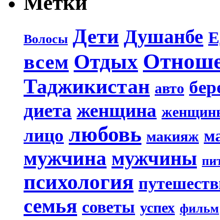
Метки
Дети
Душанбе
Е
Волосы
Отнош
Отдых
всем
Таджикистан
бер
авто
диета
женщина
женщин
любовь
лицо
м
макияж
мужчина
мужчины
пи
психология
путешеств
семья
советы
успех
фильм