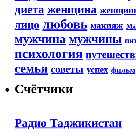
диета
женщина
женщин
любовь
лицо
м
макияж
мужчина
мужчины
пи
психология
путешеств
семья
советы
успех
фильм
Счётчики
Радио Таджикистан