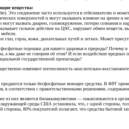
ующие вещества:
rite). Это соединение часто используется в отбеливателях и мож
ических поверхностей и могут оказывать влияние на зрение и н
и могут вызвать диарею, головокружение, потерю сознания и н
оказывает сильное действие на ЦНС, нарушает обмен веществ, в
 мебели.
глаз, горла, кожи, дыхательных путей и легких. Может присутс
 фосфатные порошки для нашего здоровья и природы? Почему в 
а, а мы даже не говорим об этом? И если воздействие вредных
фициальной государственной пропаганды?
щественно изменяют интенсивность окислительно-восстановите
и продаются только бесфосфатные моющие средства. В ФРГ при
ия, в соответствии с правительственными решениями, содержани
 из них являются биоаккамулянтами — накапливаются в организ
е окружающей среды США установила, что, с одной стороны, т
й стороны, 80% покупателей полагают, что средства бытовой х