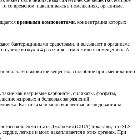
как может быть безопасным синтетическое вещество, которое
 то со временем, накапливаясь в помещениях, организме,
сыщается
вредными компонентами
, концентрация которых
ладают бактерицидными средствами, и вызывают в организме
на улице воздух в 4 раза чище, тем в жилых помещениях. А
опанола. Это ядовитое вещество, способное при смешивании с
 такие как натриевые карбонаты, силикаты, фосфаты,
рушение жировых и белковых загрязнений.
человека. Как показали многочисленные исследования за
инского колледжа штата Джорджия (США) показали, что SLS
сердце, легкие и мозг, накапливается в этих органах. При
.