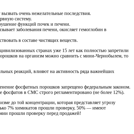
ет вызвать очень нежелательные последствия.
ервную систему.
арушение функций почек и печени.
ызывает заболевания печени, окисляет гемоглобин в
твовать в составе чистящих веществ.
цивилизованных странах уже 15 лет как полностью запретили
 порошков на организм можно сравнить с мини-Чернобылем, то
льных реакций, влияют на активность ряда важнейших
менение фосфатных порошков запрещено федеральным законом.
е фосфатов в СМС строго регламентировано (не более 12%).
ме до той концентрации, которая представляет угрозу
олько 7% химикатов прошли проверку, 50% — имеют
имии прошли проверку перед продажей!