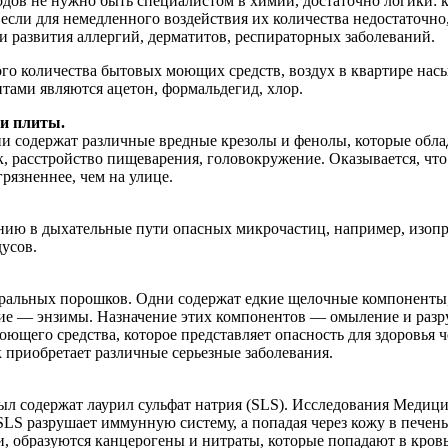
одов не нужно быть специалистом в химии, достаточно логики: 
 если для немедленного воздействия их количества недостаточно,
развития аллергий, дерматитов, респираторных заболеваний.
го количества бытовых моющих средств, воздух в квартире на
тами являются ацетон, формальдегид, хлор.
 и плиты.
Они содержат различные вредные крезолы и фенолы, которые об
, расстройство пищеварения, головокружение. Оказывается, что 
грязненнее, чем на улице.
нию в дыхательные пути опасных микрочастиц, например, изопр
дусов.
тиральных порошков. Одни содержат едкие щелочные компоненты,
угие — энзимы. Назначение этих компонентов — омыление и раз
оющего средства, которое представляет опасность для здоровья 
 приобретает различные серьезные заболевания.
ыл содержат лаурил сульфат натрия (SLS). Исследования Медиц
LS разрушает иммунную систему, а попадая через кожу в печень, 
 образуются канцерогены и нитраты, которые попадают в кровь