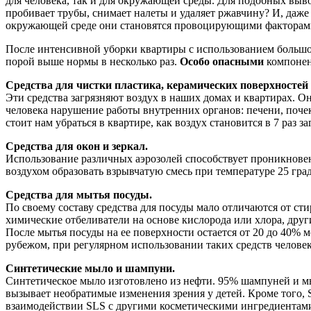
для человека, так и для окружающей среды. Для подобных выв
пробивает трубы, снимает налеты и удаляет ржавчину? И, даже
окружающей среде они становятся провоцирующими факторами 
После интенсивной уборки квартиры с использованием большо
порой выше нормы в несколько раз.
Особо опасными
компонен
Средства для чистки пластика, керамических поверхностей
Эти средства загрязняют воздух в наших домах и квартирах. 
человека нарушение работы внутренних органов: печени, почек
стоит нам убраться в квартире, как воздух становится в 7 раз за
Средства для окон и зеркал.
Использование различных аэрозолей способствует проникнове
воздухом образовать взрывчатую смесь при температуре 25 гра
Средства для мытья посуды.
По своему составу средства для посуды мало отличаются от с
химические отбеливатели на основе кислорода или хлора, др
После мытья посуды на ее поверхности остается от 20 до 40% м
рубежом, при регулярном использовании таких средств человек
Синтетические мыло и шампуни.
Синтетическое мыло изготовлено из нефти. 95% шампуней и м
вызывает необратимые изменения зрения у детей. Кроме того, S
взаимодействии SLS с другими косметическими ингредиентами,