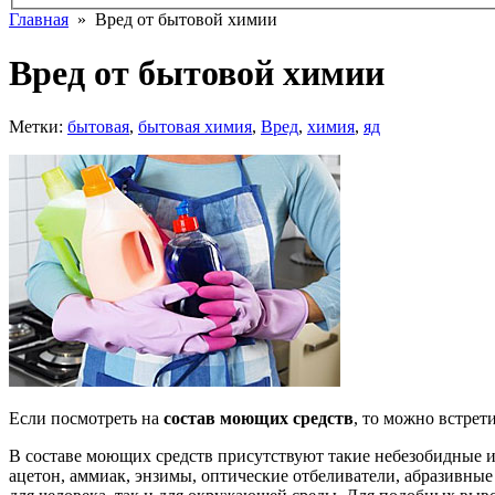
Главная
» Вред от бытовой химии
Вред от бытовой химии
Метки:
бытовая
,
бытовая химия
,
Вред
,
химия
,
яд
Если посмотреть на
состав моющих средств
, то можно встре
В составе моющих средств присутствуют такие небезобидные 
ацетон, аммиак, энзимы, оптические отбеливатели, абразивны