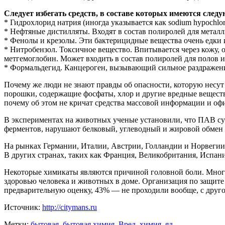
Следует избегать средств, в составе которых имеются след
* Гидрохлорид натрия (иногда указывается как sodium hypochlo
* Нефтяные дистилляты. Входят в состав полиролей для металл
* Фенолы и крезолы. Эти бактерицидные вещества очень едки 
* Нитробензол. Токсичное вещество. Впитывается через кожу, 
метгемоглобин. Может входить в состав полиролей для полов и
* Формальдегид. Канцероген, вызывающий сильное раздражение 
Почему же люди не знают правды об опасности, которую несут
порошки, содержащие фосфаты, хлор и другие вредные веществ
почему об этом не кричат средства массовой информации и о
В экспериментах на животных ученые установили, что ПАВ су
ферментов, нарушают белковый, углеводный и жировой обмен
На рынках Германии, Италии, Австрии, Голландии и Норвеги
В других странах, таких как Франция, Великобритания, Испан
Некоторые химикаты являются причиной головной боли. Многие
здоровью человека и животных в доме. Организация по защит
предварительную оценку, 43% — не проходили вообще, с друго
Источник:
http://citymans.ru
Метки:
бытовая
,
бытовая химия
,
Вред
,
химия
,
яд