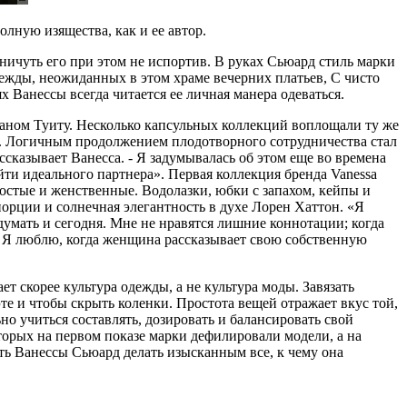
лную изящества, как и ее автор.
 ничуть его при этом не испортив. В руках Сьюард стиль марки
ежды, неожиданных в этом храме вечерних платьев, С чисто
х Ванессы всегда читается ее личная манера одеваться.
Жаном Туиту. Несколько капсульных коллекций воплощали ту же
в. Логичным продолжением плодотворного сотрудничества стал
ссказывает Ванесса. - Я задумывалась об этом еще во времена
йти идеального партнера». Первая коллекция бренда Vanessa
ростые и женственные. Водолазки, юбки с запахом, кейпы и
орции и солнечная элегантность в духе Лорен Хаттон. «Я
думать и сегодня. Мне не нравятся лишние коннотации; когда
ы. Я люблю, когда женщина рассказывает свою собственную
 скорее культура одежды, а не культура моды. Завязать
те и чтобы скрыть коленки. Простота вещей отражает вкус той,
но учиться составлять, дозировать и балансировать свой
оторых на первом показе марки дефилировали модели, а на
сть Ванессы Сьюард делать изысканным все, к чему она