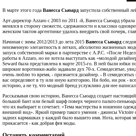
В марте этого года
Ванесса Сьюард
запустила собственный лей
Арт-директор Azzaro с 2003 по 2011 -й, Ванесса Сьюард убрала
менялся в сторону свежести, сдержанности и классики одновр
женским тактом аргентинке удалось внедрить свой почерк, глав
Начиная с зимы 2012/2013 до лета 2015
Ванесса Сьюард
следов
неизменную элегантность в легких, абсолютно жизненных мод
запуск собственной марки в партнерстве с А.Р.С. «После Недел
работы в Azzaro, но не хотела выступать как «молодой дизайне
Seward была представлена в марте 2015-го. В ней были юбки п
широкие воротники-жабо задавали дух 70-х. Семидесятые, увид
очень люблю то время, - признается дизайнер. - В семидесятых
вас определяют в ту или иную категорию. Ни бобо, ни рок - 
историю, а не ту, что модный бренд услужливо для нее написал
Рассказывая свою историю, Ванесса Сьюард создает настоящий 
большой бант или белый шарф поверх черного пальто-пеньюара,
что их выбирает и сочетает. «Тема мастерства в ношении одежд
внешний вид». Яркий пример такого умения - джинсы Victoire 
задних кармашках у каждой было вышито имя. Нота, которая зв
прикасается - как добрая фея моды.
Оставить комментарий