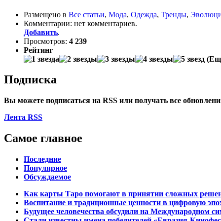
Размещено в
Все статьи
,
Мода
,
Одежда
,
Тренды
,
Эволюци
Комментарии: нет комментариев.
Добавить
.
Просмотров:
4 239
Рейтинг
(Еще
Подписка
Вы можете подписаться на
RSS
или получать все обновлен
Лента RSS
Самое главное
Последние
Популярное
Обсуждаемое
Как карты Таро помогают в принятии сложных реше
Воспитание и традиционные ценности в цифровую эпо
Будущее человечества обсудили на Международном си
Стали известны имена победителей «Евразия-Кинофес