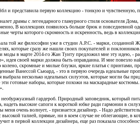
бл и представила первую коллекцию - тонкую и чувственную, по
 налет драмы с легендарного гламурного стиля основателя Дома,
еменно, В коллекциях появилось больше брюк и повседневной од
ные черты которого скромность и искренность, ведь в коллекция
ала той же философии уже в студии А.Р.С. - марки, созданной 
елях, которые сразу же нашли своих покупателей и поклоннико
и моды в марте 2014-го Жан Туиту предложил мне эту идею, - ра
р», идея своей марки должна быть оправданна. И мне повезло на
о колено, скромные и милые блузки, яркие платья с принтами, п
енные Ванессой Сьюард, - это в первую очередь идеальные проп
 я выбрала несколько идеальных силуэтов, которые могли бы при
все эти готовые наборы, которые похожи на маскарадные костюм
».
необуржуазный гардероб. Природный заповедник, который питает
 надеть высокие сапоги к короткой юбке ради гармонии в силуэ
ы меня очень волнует, - признается дизайнер. - Надо действитель
с высокой талией, прямые, ни в коем случае не облегающие, в к
учит в первой коллекции дизайнера, еще раз показала способно