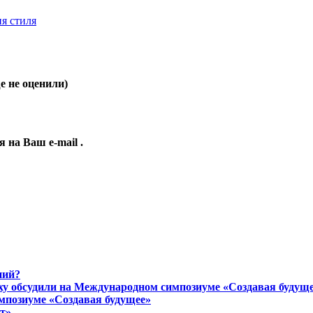
я стиля
 не оценили)
ия на Ваш
e-mail
.
ний?
ху обсудили на Международном симпозиуме «Создавая будущ
мпозиуме «Создавая будущее»
т»