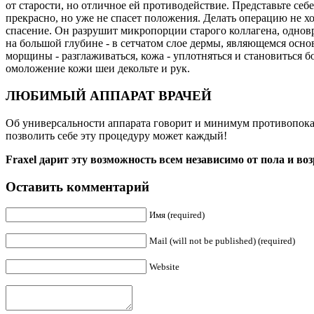
от старости, но отличное ей противодействие. Представьте себ
прекрасно, но уже не спасет положения. Делать операцию не хоч
спасение. Он разрушит микропорции старого коллагена, одновр
на большой глубине - в сетчатом слое дермы, являющемся осн
морщины - разглаживаться, кожа - уплотняться и становиться б
омоложение кожи шеи декольте и рук.
ЛЮБИМЫЙ АППАРАТ ВРАЧЕЙ
Об универсальности аппарата говорит и минимум противопоказа
позволить себе эту процедуру может каждый!
Fraxel дарит эту возможность всем независимо от пола и воз
Оставить комментарий
Имя (required)
Mail (will not be published) (required)
Website