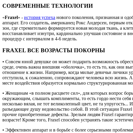
СОВРЕМЕННЫЕ ТЕХНОЛОГИИ
«
Fraxel
» -
история успеха
нового поколения, признанная и одобр
аппарат. Его создатель, американец Рокс Андерсен, первым от
зон, где стремительно формируется новая молодая ткань, а кле
восстанавливает изнутри, кардинально улучшая состояние и вн
процедур с интервалом в 4-6 недель.
FRAXEL ВСЕ ВОЗРАСТЫ ПОКОРНЫ
• Совсем юной девушке он может подарить возможность обрести
среде, очень важна внешняя «оболочка», то есть то, как они вы
отношение к жизни. Например, когда милые девичьи личики уро
отступила, к сожалению, сопровождают человека всю жизнь. А 
месте воздействия образуется нормально структурированная мо
• Женщинам «в полном расцвете сил», для которых вопрос борь
окружающим, слышать комплименты, то есть гордо нести себя п
несколько вялая, не тот великолепный цвет, не та упругость...
разъедающее душу недовольство собой. В этой ситуации Fraxel
прочие приобретенные дефекты. Зрелым людям Fraxel гарантиро
возрасте! Кроме того, Fraxel способен устранять такие эстетич
• Эффективен аппарат и в борьбе с более серьезными проблема