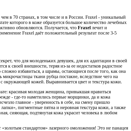
ем в 70 странах, в том числе и в России. Fraxel - уникальный
ьтате которого в коже образуется большое количество лечебных
 активно обновляются. Получается, что
Fraxel
лечит и
именение Fraxel даёт положительный результат после 3-5
екрет, что для молоденьких девушек, для их адаптации в своей
тся к своей внешности, теряя из-за ее недостатков радостное
сложно избавиться, а шрамы, остающиеся после того, как она
ь микрочастицы ткани рубца постакне, вследствие чего на
 с окружающей кожей. Выравнивается цвет и текстура кожи.
авьте: красивая молодая женщина, привыкшая нравиться
режде - где-то наметились первые морщинки, да и кожа
исчезло главное - уверенность в себе, на смену пришло
 лапки», пигментные пятна и неровная текстура кожи, а также
ная, сияющая, подтянутая кожа украсит человека в любом
ют «золотым стандартом» лазерного омоложения! Это не панацея