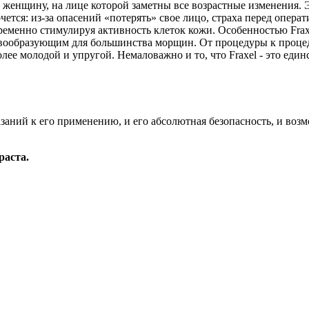
е женщину, на лице которой заметны все возрастные изменения. Э
ется: из-за опасений «потерять» свое лицо, страха перед операти
еменно стимулируя активность клеток кожи. Особенностью Fraxe
овообразующим для большинства морщин. От процедуры к процед
олее молодой и упругой. Немаловажно и то, что Fraxel - это ед
ний к его применению, и его абсолютная безопасность, и возмож
раста.