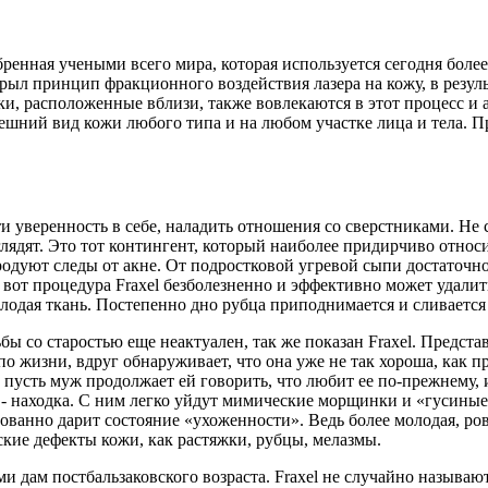
енная учеными всего мира, которая используется сегодня более ч
крыл принцип фракционного воздействия лазера на кожу, в резул
тки, расположенные вблизи, также вовлекаются в этот процесс и
ешний вид кожи любого типа и на любом участке лица и тела. Пр
 уверенность в себе, наладить отношения со сверстниками. Не с
глядят. Это тот контингент, который наиболее придирчиво относи
дуют следы от акне. От подростковой угревой сыпи достаточно 
вот процедура Fraxel безболезненно и эффективно может удалит
лодая ткань. Постепенно дно рубца приподнимается и сливается
бы со старостью еще неактуален, так же показан Fraxel. Предст
о жизни, вдруг обнаруживает, что она уже не так хороша, как п
 И пусть муж продолжает ей говорить, что любит ее по-прежнему, 
 - находка. С ним легко уйдут мимические морщинки и «гусиные
ванно дарит состояние «ухоженности». Ведь более молодая, ров
еские дефекты кожи, как растяжки, рубцы, мелазмы.
ми дам постбальзаковского возраста. Fraxel не случайно называ