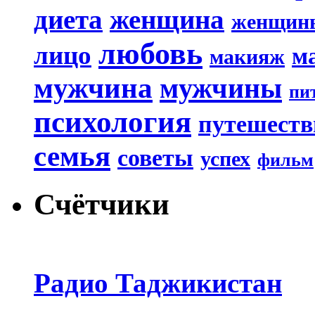
диета
женщина
женщин
любовь
лицо
м
макияж
мужчина
мужчины
пи
психология
путешеств
семья
советы
успех
фильм
Счётчики
Радио Таджикистан