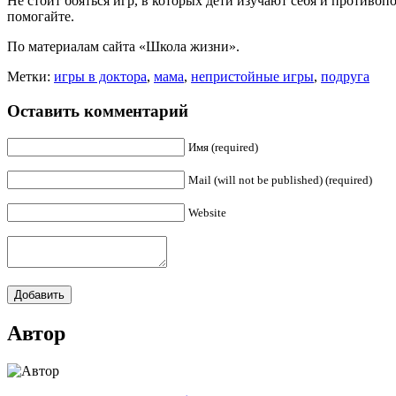
Не стоит бояться игр, в которых дети изучают себя и противоп
помогайте.
По материалам сайта «Школа жизни».
Метки:
игры в доктора
,
мама
,
непристойные игры
,
подруга
Оставить комментарий
Имя (required)
Mail (will not be published) (required)
Website
Автор