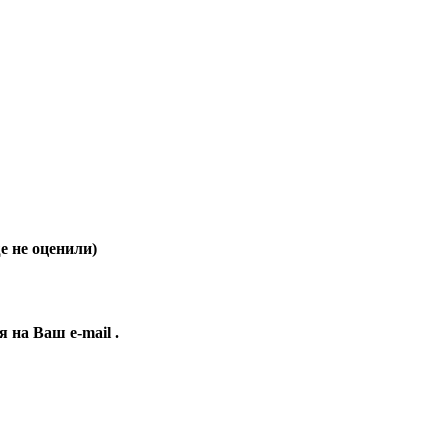
 не оценили)
ия на Ваш
e-mail
.