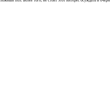
оложный пол. Более того, не стоит этот интерес осуждать и очер