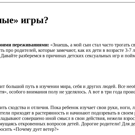
ные» игры?
своими переживаниями:
«Знаешь, а мой сын стал часто трогать св
ь про родителей, которые замечают, как их дети в возрасте 3-7 л
 Давайте разберемся в причинах детских сексуальных игр и пойм
ит большой путь в изучении мира, себя и других людей. Все не
итя», особого внимания полу не уделялось. А вот в три года пр
дить сходства и отличия. Пока ребенок изучает свои руки, ноги,
тели приходят в растерянность и начинают подозревать в своем
вкладывают совершено иной смысл в свои действия, нежели взро
мущаясь откровенных вопросов детей. Дорогие родители! Для дет
просить «Почему дует ветер?»