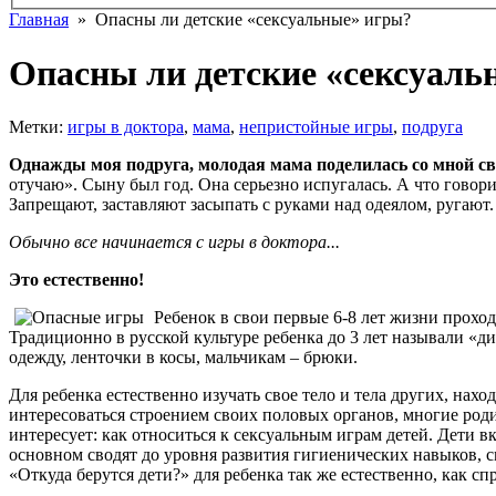
Главная
» Опасны ли детские «сексуальные» игры?
Опасны ли детские «сексуаль
Метки:
игры в доктора
,
мама
,
непристойные игры
,
подруга
Однажды моя подруга, молодая мама поделилась со мной 
отучаю». Сыну был год. Она серьезно испугалась. А что говорит
Запрещают, заставляют засыпать с руками над одеялом, ругают.
Обычно все начинается с игры в доктора...
Это естественно!
Ребенок в свои первые 6-8 лет жизни проход
Традиционно в русской культуре ребенка до 3 лет называли «д
одежду, ленточки в косы, мальчикам – брюки.
Для ребенка естественно изучать свое тело и тела других, нахо
интересоваться строением своих половых органов, многие роди
интересует: как относиться к сексуальным играм детей. Дети 
основном сводят до уровня развития гигиенических навыков, с
«Откуда берутся дети?» для ребенка так же естественно, как с