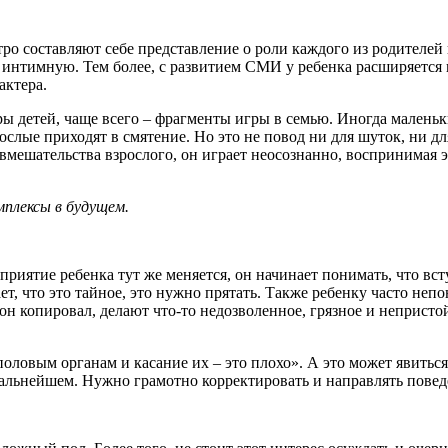
о составляют себе представление о роли каждого из родителей в 
– интимную. Тем более, с развитием СМИ у ребенка расширяется
актера.
 детей, чаще всего – фрагменты игры в семью. Иногда маленьк
слые приходят в смятение. Но это не повод ни для шуток, ни д
вмешательства взрослого, он играет неосознанно, воспринимая 
мплексы в будущем.
сприятие ребенка тут же меняется, он начинает понимать, что вс
ает, что это тайное, это нужно прятать. Также ребенку часто неп
х он копировал, делают что-то недозволенное, грязное и неприст
половым органам и касание их – это плохо». А это может явитьс
дальнейшем. Нужно грамотно корректировать и направлять пове