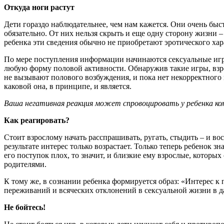
Откуда ноги растут
Дети гораздо наблюдательнее, чем нам кажется. Они очень быстр
обязательно. От них нельзя скрыть и еще одну сторону жизни 
ребенка эти сведения обычно не приобретают эротического хар
По мере поступления информации начинаются сексуальные игры
любую форму половой активности. Обнаружив такие игры, взро
не вызывают полового возбуждения, и пока нет некорректного 
каковой она, в принципе, и является.
Ваша негативная реакция может спровоцировать у ребенка ко
Как реагировать?
Стоит взрослому начать расспрашивать, ругать, стыдить – и во
результате интерес только возрастает. Только теперь ребенок зн
его поступок плох, то значит, и близкие ему взрослые, которы
родителями.
К тому же, в сознании ребенка формируется образ: «Интерес к 
переживаний и всяческих отклонений в сексуальной жизни в 
Не бойтесь!