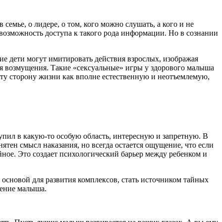
семье, о лидере, о том, кого можно слушать, а кого и не
 возможность доступа к такого рода информации. Но в сознании
ие дети могут имитировать действия взрослых, изображая
ля возмущения. Такие «сексуальные» игры у здорового малыша
эту сторону жизни как вполне естественную и неотъемлемую,
тупил в какую-то особую область, интересную и запретную. В
онятен смысл наказания, но всегда остается ощущение, что если
ойное. Это создает психологический барьер между ребенком и
я основой для развития комплексов, стать источником тайных
дение малыша.