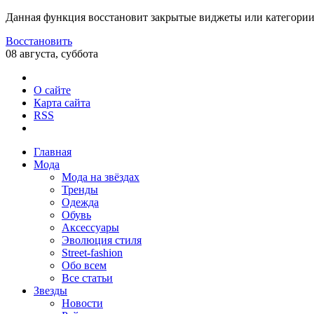
Данная функция восстановит закрытые виджеты или категории
Восстановить
08 августа, суббота
О сайте
Карта сайта
RSS
Главная
Мода
Мода на звёздах
Тренды
Одежда
Обувь
Аксессуары
Эволюция стиля
Street-fashion
Обо всем
Все статьи
Звезды
Новости