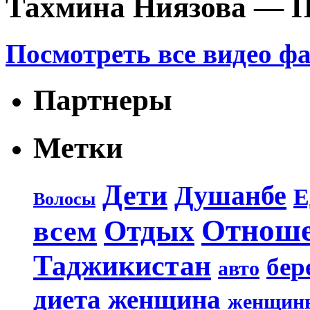
Тахмина Ниязова — П
Посмотреть все видео ф
Партнеры
Метки
Дети
Душанбе
Е
Волосы
Отнош
Отдых
всем
Таджикистан
бер
авто
диета
женщина
женщин