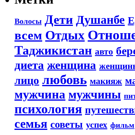
Дети
Душанбе
Е
Волосы
Отнош
Отдых
всем
Таджикистан
бер
авто
диета
женщина
женщин
любовь
лицо
м
макияж
мужчина
мужчины
пи
психология
путешеств
семья
советы
успех
фильм