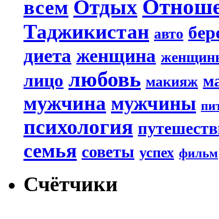
Отнош
Отдых
всем
Таджикистан
бер
авто
диета
женщина
женщин
любовь
лицо
м
макияж
мужчина
мужчины
пи
психология
путешеств
семья
советы
успех
фильм
Счётчики