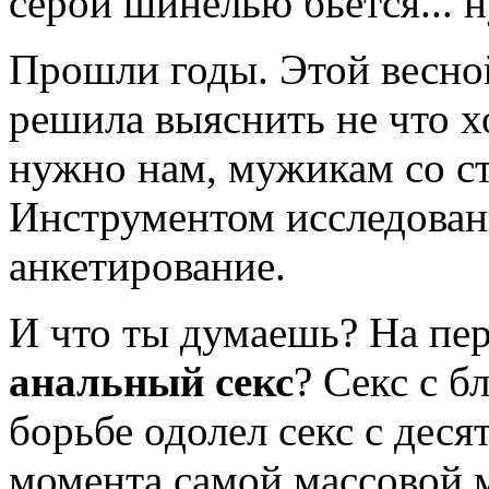
серой шинелью бьется... н
Прошли годы. Этой весной
решила выяснить не что хо
нуж­но нам, мужикам со с
Инструментом исследован
анкетирование.
И что ты думаешь? На пер
анальный секс
? Секс с б
борьбе одолел секс с дес
момента самой массовой м