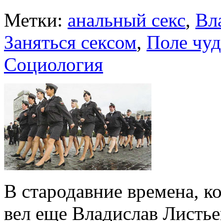
Метки:
анальный секс
,
Вл
Заняться сексом
,
Поле чу­
Социология
В стародавние времена, ко
вел еще
Владислав Лис­тье