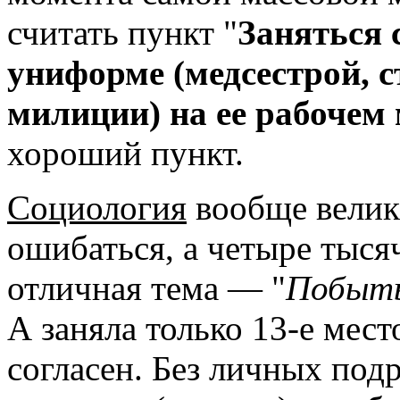
считать пункт "
Заняться 
униформе (медсестрой, с
милиции) на ее ра­бочем 
хоро­ший пункт.
Социология
вообще велик
ошибаться, а четы­ре тыся
отличная тема — "
Побыть
А заняла только 13-е мест
согласен. Без лич­ных под