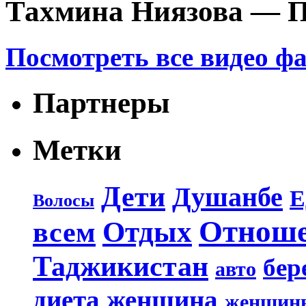
Тахмина Ниязова — П
Посмотреть все видео ф
Партнеры
Метки
Дети
Душанбе
Е
Волосы
Отнош
Отдых
всем
Таджикистан
бер
авто
диета
женщина
женщин