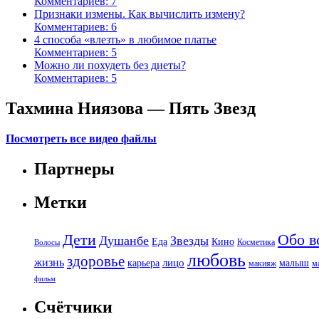
Комментариев: 7
Признаки измены. Как вычислить измену?
Комментариев: 6
4 способа «влезть» в любимое платье
Комментариев: 5
Можно ли похудеть без диеты?
Комментариев: 5
Тахмина Ниязова — Пять Звезд
Посмотреть все видео файлы
Партнеры
Метки
Дети
Обо в
Душанбе
Звезды
Еда
Кино
Косметика
Волосы
любовь
здоровье
жизнь
лицо
карьера
малыш
макияж
м
фильм
Счётчики