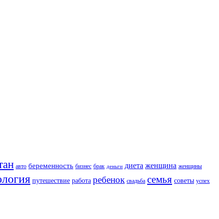
тан
диета
женщина
беременность
авто
бизнес
брак
женщины
деньги
ология
семья
ребенок
путешествие
работа
советы
свадьба
успех