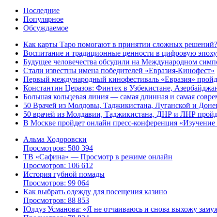
Последние
Популярное
Обсуждаемое
Как карты Таро помогают в принятии сложных решений
Воспитание и традиционные ценности в цифровую эпоху
Будущее человечества обсудили на Международном симп
Стали известны имена победителей «Евразия-Кинофест»
Первый международный кинофестиваль «Евразия» пройдет
Константин Церазов: Финтех в Узбекистане, Азербайджа
Большая кольцевая линия — самая длинная и самая совре
50 Врачей из Молдовы, Таджикистана, Луганской и Дон
50 врачей из Молдавии, Таджикистана, ДНР и ЛНР пройд
В Москве пройдет онлайн пресс-конференция «Изучение
Альма Ходоровски
Просмотров: 580 394
ТВ «Сафина» — Просмотр в режиме онлайн
Просмотров: 106 612
История губной помады
Просмотров: 99 064
Как выбрать одежду для посещения казино
Просмотров: 88 853
Юлдуз Усманова: «Я не отчаиваюсь и снова выхожу заму