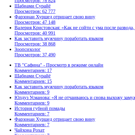
Просмотров: 78 824
Шабнами Сурайё
Просмотров: 62 777
Фарзонаи Хуршед отрицает свою вину
Просмотров: 47 148
Валерия Кристовская: «Как не сойти с ума после развода, 
Просмотров: 40 991
Как заставить мужчину поработать языком
Просмотров: 38 868
Зоопсихолог
Просмотров: 37 490
ТВ "Сафина" - Просмотр в режиме онлайн
Комментариев: 17
Шабнами Сурайё
Комментариев: 15
Как заставить мужчину поработать языком
Комментариев: 9
Юлдуз Усманова: «Я не отчаиваюсь и снова выхожу заму
Комментариев: 9
История губной помады
Комментариев: 7
Фарзонаи Хуршед отрицает свою вину
Комментариев: 7
Чайхона Рохат