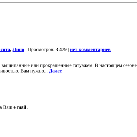
сота
,
Лицо
| Просмотров:
3 479
|
нет комментариев
о выщипанные или прокрашенные татуажем. В настоящем сезоне б
ливостью. Вам нужно...
Далее
на Ваш
e-mail
.