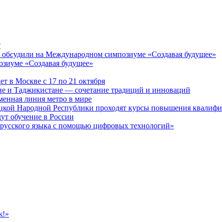
?
 обсудили на Международном симпозиуме «Создавая будущее»
озиуме «Создавая будущее»
 в Москве с 17 по 21 октября
не и Таджикистане — сочетание традиций и инноваций
менная линия метро в мире
ецкой Народной Республики проходят курсы повышения квалифи
ут обучение в России
 русского языка с помощью цифровых технологий»
ж!»