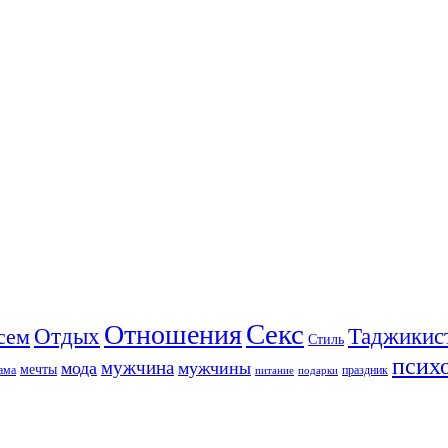
Секс
Отношения
Отдых
сем
Таджикис
Стиль
псих
мужчина
мода
мужчины
мечты
ама
праздник
питание
подарки