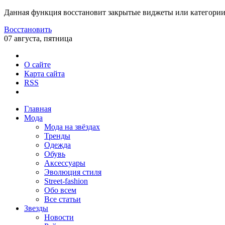
Данная функция восстановит закрытые виджеты или категории
Восстановить
07 августа, пятница
О сайте
Карта сайта
RSS
Главная
Мода
Мода на звёздах
Тренды
Одежда
Обувь
Аксессуары
Эволюция стиля
Street-fashion
Обо всем
Все статьи
Звезды
Новости