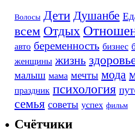
Дети
Душанбе
Ед
Волосы
Отноше
Отдых
всем
беременность
авто
бизнес
здоровь
жизнь
женщины
мода
малыш
мечты
мама
психология
пут
праздник
семья
советы
успех
фильм
Счётчики